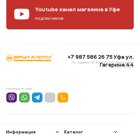
Youtube канал магазина в Уфе
подписчиков
+7 987 586 26 75 Уфа ул.
По будням 10:00 - 20:00, Выходные
Гагарина 44
10:00 - 21:00
Напишите нам
Информация
Каталог