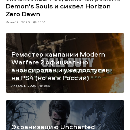
Demon's Souls и сиквел Horizon
Zero Dawn
Июнь 12, .2020
8364
Ремастер кампании Modern
Warfare 2 официально
анонсирован и уже доступен
на PS4 (но не в России)
Апрель 1, .2020
8601
Экранизацию Uncharted