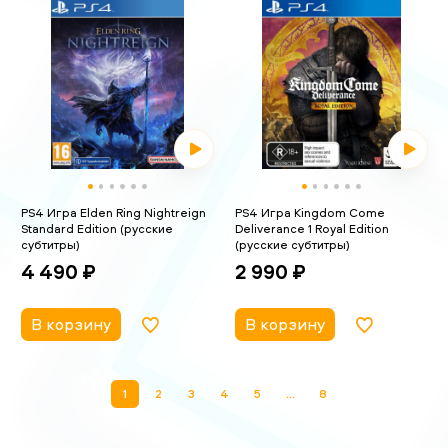
PS4 Игра Elden Ring Nightreign
PS4 Игра Kingdom Come
Standard Edition (русские
Deliverance 1 Royal Edition
субтитры)
(русские субтитры)
4 490 ₽
2 990 ₽
В корзину
В корзину
1
2
3
4
5
...
8