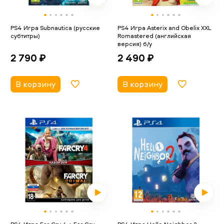
PS4 Игра Subnautica (русские
PS4 Игра Asterix and Obelix XXL
субтитры)
Romastered (английская
версия) б/у
2 790 ₽
2 490 ₽
В корзину
В корзину