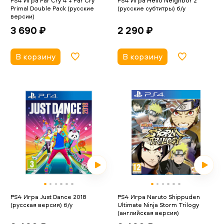
PS4 Игра Far Cry 4 + Far Cry
PS4 Игра Hello Neighbor 2
Primal Double Pack (русские
(русские субтитры) б/у
версии)
2 290 ₽
3 690 ₽
В корзину
В корзину
PS4 Игра Just Dance 2018
PS4 Игра Naruto Shippuden
(русская версия) б/у
Ultimate Ninja Storm Trilogy
(английская версия)