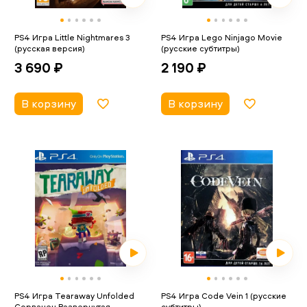
PS4 Игра Little Nightmares 3
PS4 Игра Lego Ninjago Movie
(русская версия)
(русские субтитры)
3 690 ₽
2 190 ₽
В корзину
В корзину
PS4 Игра Tearaway Unfolded
PS4 Игра Code Vein 1 (русские
Сорванец Развернутая
субтитры)