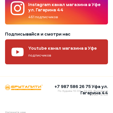
Instagram канал магазина в Уфе
ул. Гагарина 44
461 подписчиков
Подписывайся и смотри нас
Youtube канал магазина в Уфе
подписчиков
+7 987 586 26 75 Уфа ул.
По будням 10:00 - 20:00, Выходные
Гагарина 44
10:00 - 21:00
Напишите нам