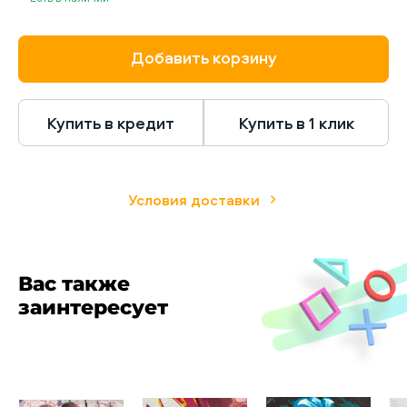
нарисовал не какой-то художник. Её нарисовали
Вы сами. Своими руками! Если Вы видите в
характеристиках сложность 4-5, это значит, что
картина имеет большую детализацию и
Добавить корзину
множество маленьких участков.
Купить в кредит
Купить в 1 клик
Условия доставки
Вас также
заинтересует