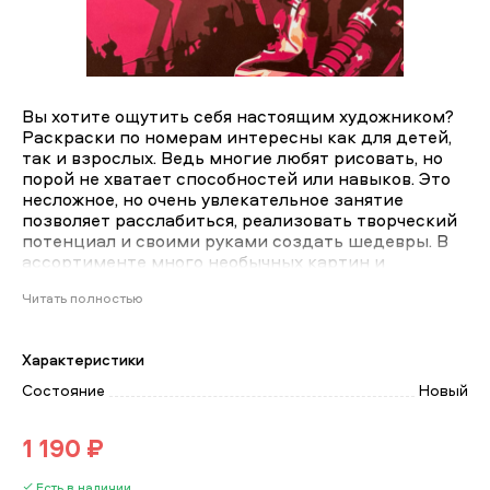
Вы хотите ощутить себя настоящим художником?
Раскраски по номерам интересны как для детей,
так и взрослых. Ведь многие любят рисовать, но
порой не хватает способностей или навыков. Это
несложное, но очень увлекательное занятие
позволяет расслабиться, реализовать творческий
потенциал и своими руками создать шедевры. В
ассортименте много необычных картин и
«неизбитых» сюжетов! Потому что мы
Читать полностью
разрабатываем актуальные сюжеты
самостоятельно, и стараемся, чтобы результат Вас
порадовал! Все очень просто! При раскрашивании
Характеристики
контуры, нанесенные на холст, не «поплывут», они
не растворяются водой. Каждый сегмент
Состояние
Новый
пронумерован, чтобы не потеряться в красках.
Картина в готовом виде станет ярким элементом
1 190 ₽
обстановки, изюминкой интерьера, привлекающей
внимание с первого взгляда. А ведь эту картину
Есть в наличии