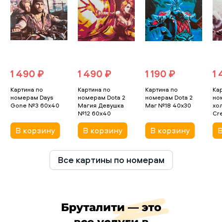
1 490 ₽
1 490 ₽
1 190 ₽
1
Картина по
Картина по
Картина по
Ка
номерам Days
номерам Dota 2
номерам Dota 2
но
Gone №3 60x40
Магия Девушка
Маг №18 40x30
хол
№12 60x40
Cr
В корзину
В корзину
В корзину
В
Все картины по номерам
Бруталити — это