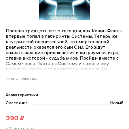
Прошло тридцать лет с того дня, как Кевин Флинн
впервые попал в лабиринты Системы. Теперь же
внутри этой пленительной, но смертоносной
реальности оказался его сын Сэм. Его ждут
захватывающие приключения и хитроумная игра,
ставка в которой - судьба мира. Пройди вместе с
Сэмом через Портал в Систему и помоги ему
победить жестокого диктатора и тирана. Но
помни: попасть в виртуальную реальность легко,
Читать полностью
но чтобы выбраться, понадобятся весьма
серьезные усилия... Книга «Трон: Наследие»
авторов Джеймс Понти, Элис Алфонси, Paolo
Характеристики
Mottura, Stefano Ambrosio, Slava Panarin оценена
посетителями КнигоГид, и её читательский
Состояние
Новый
рейтинг составил 6.34 из 10.
390 ₽
Есть в наличии