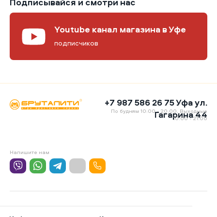
Подписывайся и смотри нас
Youtube канал магазина в Уфе
подписчиков
+7 987 586 26 75 Уфа ул.
По будням 10:00 - 20:00, Выходные
Гагарина 44
10:00 - 21:00
Напишите нам