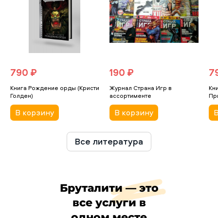
790 ₽
190 ₽
7
Книга Рождение орды (Кристи
Журнал Страна Игр в
Кн
Голден)
ассортименте
Пр
В корзину
В корзину
В
Все литература
Бруталити — это
все услуги в
одном месте