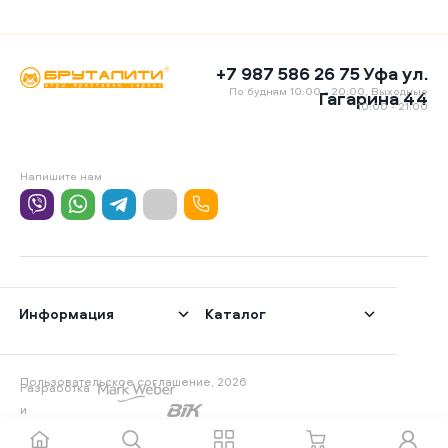
+7 987 586 26 75 Уфа ул.
По будням 10:00 - 20:00, Выходные
Гагарина 44
10:00 - 21:00
Напишите нам
Информация
Каталог
Пользовательское соглашение, 2026
Разработка
и