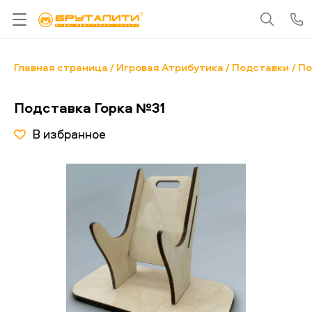
Главная страница
Игровая Атрибутика
Подставки
По
Подставка Горка №31
В избранное