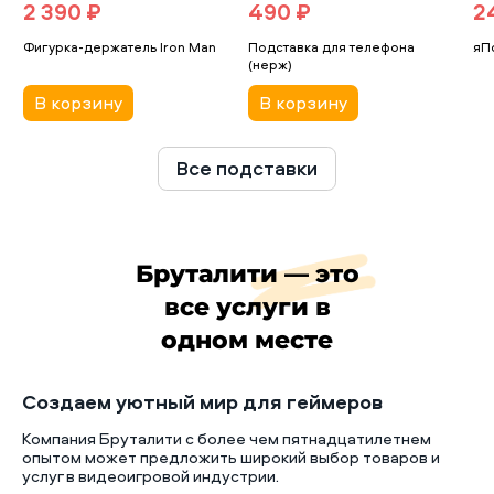
2 390 ₽
490 ₽
2
Фигурка-держатель Iron Man
Подставка для телефона
яП
(нерж)
В корзину
В корзину
Все подставки
Бруталити — это
все услуги в
одном месте
Создаем уютный мир для геймеров
Компания Бруталити с более чем пятнадцатилетнем
опытом может предложить широкий выбор товаров и
услуг в видеоигровой индустрии.